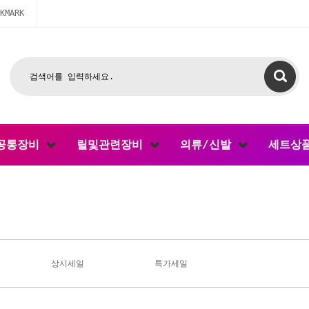
KMARK
공통장비
릴및관련장비
의류/신발
세트상
상시세일
특가세일