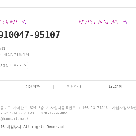
910047-95107
은행
 대림낚시프라자
넷뱅킹 바로가기 >
이용약관
이용안내
1:1문의
포구 가마산로 324 2층 / 사업자등록번호 : 108-13-74543
[사업자정보확
7-7456 / FAX : 070-7779-9895
hanmail.net)
016 대림낚시 All rights Reserved