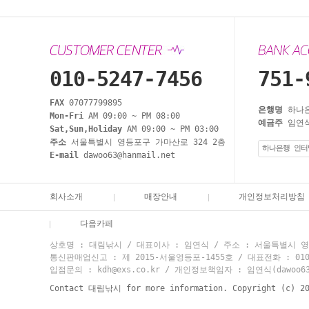
010-5247-7456
751-
FAX
07077799895
은행명
하나
Mon-Fri
AM 09:00 ~ PM 08:00
예금주
임연식
Sat,Sun,Holiday
AM 09:00 ~ PM 03:00
주소
서울특별시 영등포구 가마산로 324 2층
하나은행 인터
E-mail
dawoo63@hanmail.net
회사소개
매장안내
개인정보처리방침
다음카페
상호명 : 대림낚시 / 대표이사 : 임연식 / 주소 : 서울특별시 영등
통신판매업신고 : 제 2015-서울영등포-1455호 / 대표전화 : 010-524
입점문의 : kdh@exs.co.kr / 개인정보책임자 : 임연식(dawoo63@
Contact 대림낚시 for more information. Copyright (c) 2