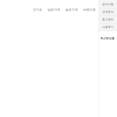
공지사항
인기순
낮은가격
높은가격
브랜드명
견적문의
중고장터
사용후기
최근본상품