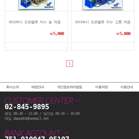
하야부사 프로밸류 치누 金 덕용
하야부사 프로밸류 치누 上黑 덕용
5,000
5,000
￦
￦
1
회사소개
매장안내
개인정보처리방침
이용약관
이용안내
02-845-9895
평일 08:30 ~ 21:00 / 일요일 08:30 ~ 18:00
메일 dawoo63@hanmail.net