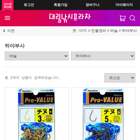
로그인
회원가입
장바구니
마이페이지
이전
HOME
민물장비
바늘
하야부사
하야부사
총
2
개의 상품이 검색되었습니다.