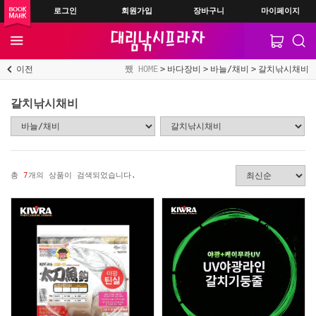
로그인
회원가입
장바구니
마이페이지
이전
HOME
바다장비
바늘/채비
갈치낚시채비
갈치낚시채비
총
7
개의 상품이 검색되었습니다.