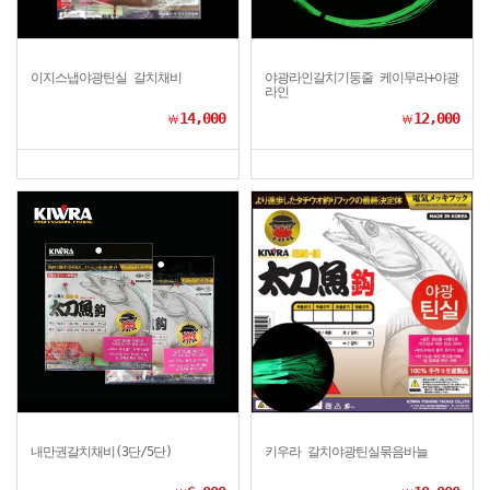
이지스냅야광틴실 갈치채비
야광라인갈치기둥줄 케이무라+야광
라인
14,000
12,000
￦
￦
내만권갈치채비(3단/5단)
키우라 갈치야광틴실묶음바늘