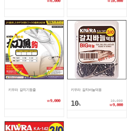
6,000
10,000
￦
￦
키우라 갈치기둥줄
키우라 갈치바늘덕용
9,000
10,000
￦
10
%
9,000
￦