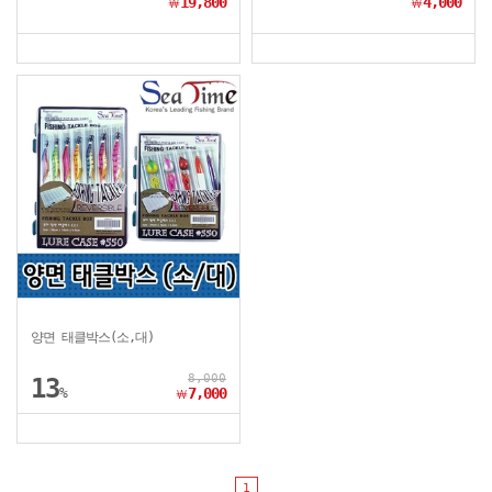
19,800
4,000
￦
￦
양면 태클박스(소,대)
8,000
13
%
7,000
￦
1