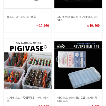
올스타 에기케이스 46홀
피기베이스플러스 에기케이스 에기
박스
16,000
19,800
￦
￦
피기베이스 (PIGIVASE ) 에기케이
아오맥스 리버시블 118 에기전용
스
태클박스