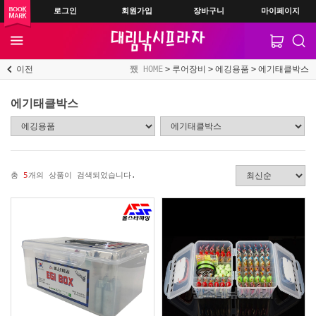
로그인
회원가입
장바구니
마이페이지
이전
HOME
루어장비
에깅용품
에기태클박스
에기태클박스
총
5
개의 상품이 검색되었습니다.