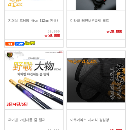
지퍼식 프레임 40cm (12mm 전용)
미라클 레인보우뜰채 헤드
20,000
50,000
￦
50,000
￦
체어맨 야전대물 줌 뜰채
아쿠아엑스 지퍼식 경심망