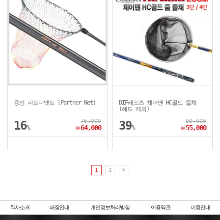
용성 파트너넷트 [Partner Net]
DIF레포츠 체어맨 HC골드 뜰채
(헤드 제외)
76,000
90,000
16
39
%
64,000
%
55,000
￦
￦
1
2
회사소개
매장안내
개인정보처리방침
이용약관
이용안내