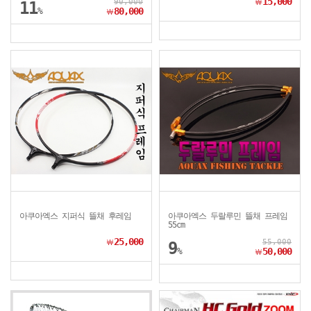
15,000
90,000
￦
11
%
80,000
￦
아쿠아엑스 지퍼식 뜰채 후레임
아쿠아엑스 두랄루민 뜰채 프레임
55cm
25,000
55,000
￦
9
%
50,000
￦