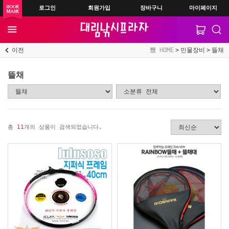
로그인
회원가입
장바구니
마이페이지
이전
HOME
민물장비
뜰채
뜰채
총
11
개의 상품이 검색되었습니다.