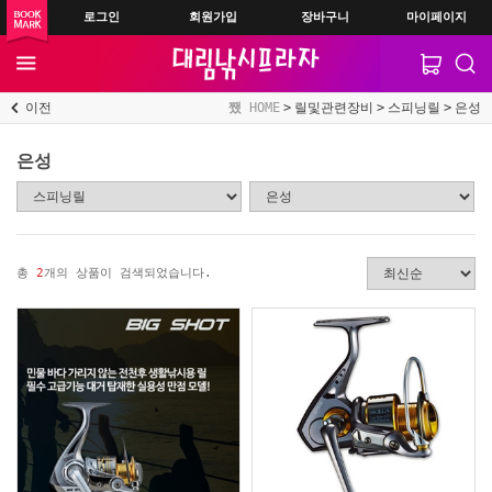
로그인
회원가입
장바구니
마이페이지
이전
HOME
릴및관련장비
스피닝릴
은성
은성
총
2
개의 상품이 검색되었습니다.