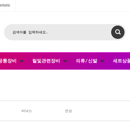
KMARK
공통장비
릴및관련장비
의류/신발
세트상
바낙스
은성