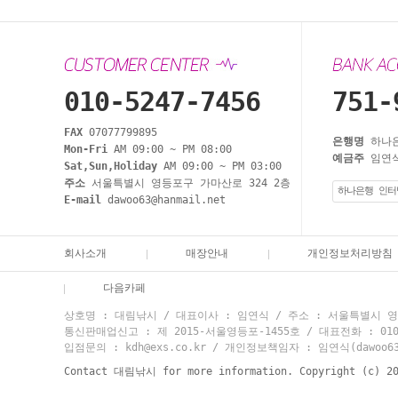
010-5247-7456
751-
FAX
07077799895
은행명
하나
Mon-Fri
AM 09:00 ~ PM 08:00
예금주
임연식
Sat,Sun,Holiday
AM 09:00 ~ PM 03:00
주소
서울특별시 영등포구 가마산로 324 2층
하나은행 인터
E-mail
dawoo63@hanmail.net
회사소개
매장안내
개인정보처리방침
다음카페
상호명 : 대림낚시 / 대표이사 : 임연식 / 주소 : 서울특별시 영등
통신판매업신고 : 제 2015-서울영등포-1455호 / 대표전화 : 010-524
입점문의 : kdh@exs.co.kr / 개인정보책임자 : 임연식(dawoo63@
Contact 대림낚시 for more information. Copyright (c) 2