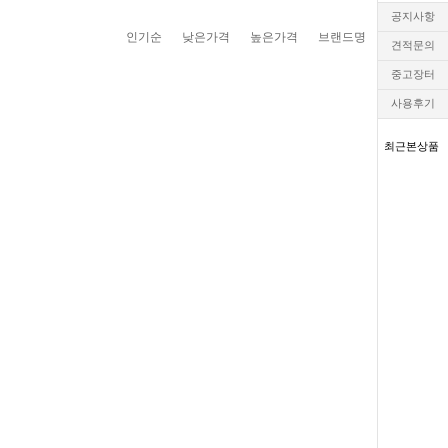
공지사항
인기순
낮은가격
높은가격
브랜드명
견적문의
중고장터
사용후기
최근본상품