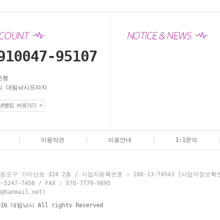
910047-95107
은행
 대림낚시프라자
넷뱅킹 바로가기 >
이용약관
이용안내
1:1문의
포구 가마산로 324 2층 / 사업자등록번호 : 108-13-74543
[사업자정보확
7-7456 / FAX : 070-7779-9895
hanmail.net)
016 대림낚시 All rights Reserved