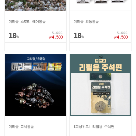
미라클 스토리 에어봉돌
미라클 외통봉돌
5,000
5,000
10
10
%
4,500
%
4,500
￦
￦
미라클 교체봉돌
[피싱위드] 리필용 주석편