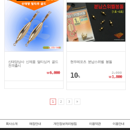
신태양상사 신제품 멀티싱커 골드
현우레포츠 분납스위벨 봉돌
전격출시
6,000
2,000
￦
10
%
1,800
￦
1
2
3
회사소개
매장안내
개인정보처리방침
이용약관
이용안내