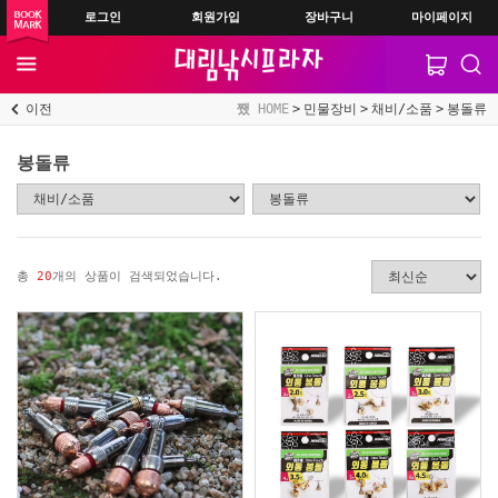
로그인
회원가입
장바구니
마이페이지
이전
HOME
민물장비
채비/소품
봉돌류
봉돌류
총
20
개의 상품이 검색되었습니다.