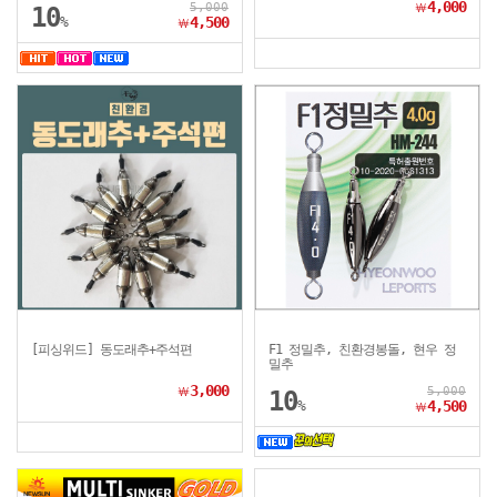
4,000
5,000
￦
10
%
4,500
￦
[피싱위드] 동도래추+주석편
F1 정밀추, 친환경봉돌, 현우 정
밀추
3,000
5,000
￦
10
%
4,500
￦