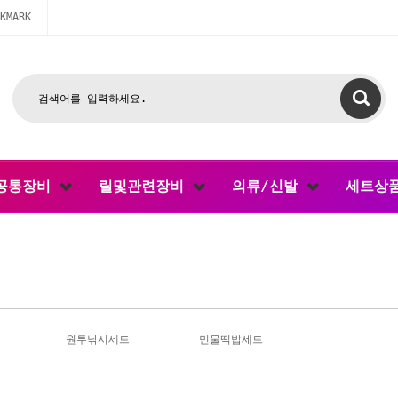
KMARK
공통장비
릴및관련장비
의류/신발
세트상
원투낚시세트
민물떡밥세트