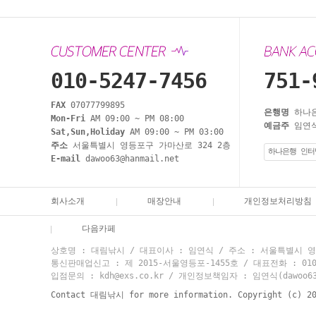
010-5247-7456
751-
FAX
07077799895
은행명
하나
Mon-Fri
AM 09:00 ~ PM 08:00
예금주
임연식
Sat,Sun,Holiday
AM 09:00 ~ PM 03:00
주소
서울특별시 영등포구 가마산로 324 2층
하나은행 인터
E-mail
dawoo63@hanmail.net
회사소개
매장안내
개인정보처리방침
다음카페
상호명 : 대림낚시 / 대표이사 : 임연식 / 주소 : 서울특별시 영등
통신판매업신고 : 제 2015-서울영등포-1455호 / 대표전화 : 010-524
입점문의 : kdh@exs.co.kr / 개인정보책임자 : 임연식(dawoo63@
Contact 대림낚시 for more information. Copyright (c) 2