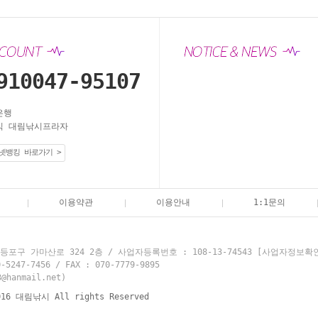
910047-95107
은행
 대림낚시프라자
넷뱅킹 바로가기 >
이용약관
이용안내
1:1문의
포구 가마산로 324 2층 / 사업자등록번호 : 108-13-74543
[사업자정보확
7-7456 / FAX : 070-7779-9895
hanmail.net)
016 대림낚시 All rights Reserved