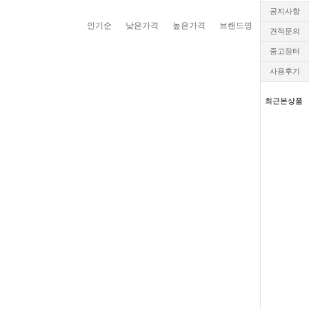
공지사항
인기순
낮은가격
높은가격
브랜드명
견적문의
중고장터
사용후기
최근본상품