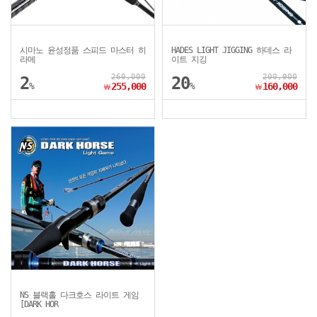
시마노 윤성정품 스피드 마스터 히
HADES LIGHT JIGGING 하데스 라
라메
이트 지깅
260,000
200,000
2
20
%
255,000
%
160,000
￦
￦
NS 블랙홀 다크호스 라이트 게임
[DARK HOR