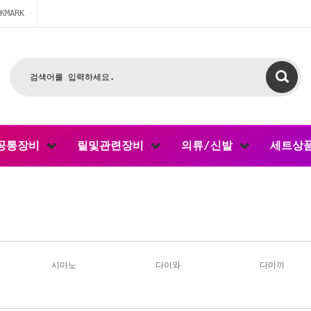
KMARK
공통장비
릴및관련장비
의류/신발
세트상
시마노
다이와
다미끼