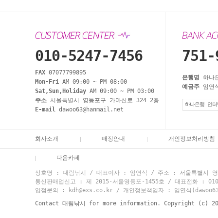
010-5247-7456
751-
FAX
07077799895
은행명
하나
Mon-Fri
AM 09:00 ~ PM 08:00
예금주
임연식
Sat,Sun,Holiday
AM 09:00 ~ PM 03:00
주소
서울특별시 영등포구 가마산로 324 2층
하나은행 인터
E-mail
dawoo63@hanmail.net
회사소개
매장안내
개인정보처리방침
다음카페
상호명 : 대림낚시 / 대표이사 : 임연식 / 주소 : 서울특별시 영등
통신판매업신고 : 제 2015-서울영등포-1455호 / 대표전화 : 010-524
입점문의 : kdh@exs.co.kr / 개인정보책임자 : 임연식(dawoo63@
Contact 대림낚시 for more information. Copyright (c) 2