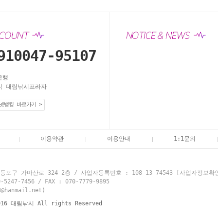
910047-95107
은행
 대림낚시프라자
넷뱅킹 바로가기 >
이용약관
이용안내
1:1문의
포구 가마산로 324 2층 / 사업자등록번호 : 108-13-74543
[사업자정보확
7-7456 / FAX : 070-7779-9895
hanmail.net)
016 대림낚시 All rights Reserved